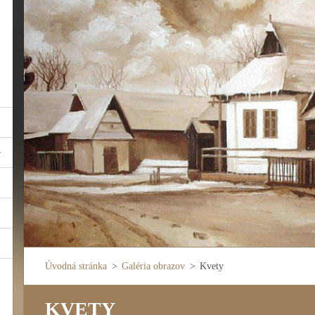
Úvodná stránka
>
Galéria obrazov
>
Kvety
KVETY