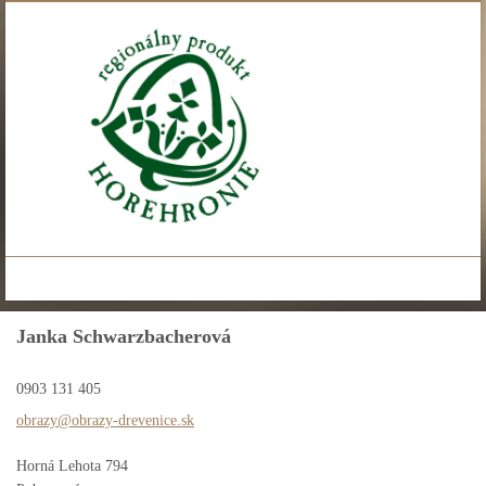
Janka Schwarzbacherová
0903 131 405
obrazy@o
brazy-dr
evenice.
sk
Horná Lehota 794