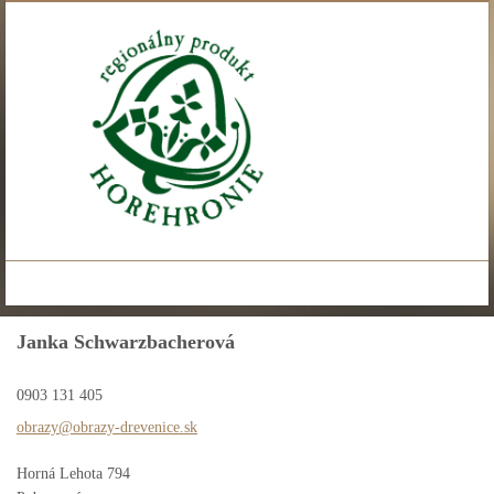
Janka Schwarzbacherová
0903 131 405
obrazy@o
brazy-dr
evenice.
sk
Horná Lehota 794